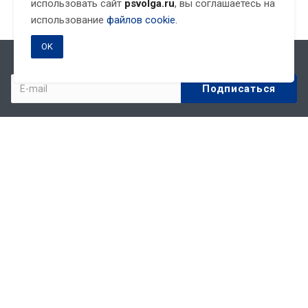
использовать сайт
psvolga.ru
, вы соглашаетесь на
использование
файлов cookie.
OK
Подписывайтесь на новости и акции:
Компания
О компании
Партнеры
Реквизиты
Статьи
Новости
Акции
Политика обработки персональных данных